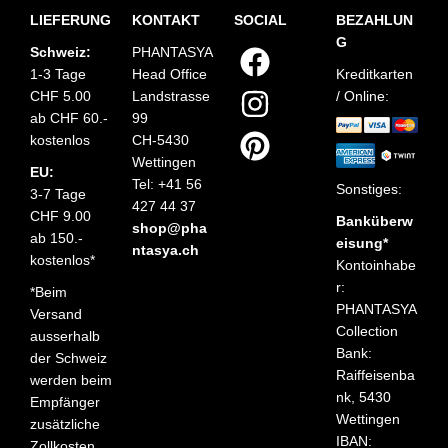
LIEFERUNG
KONTAKT
SOCIAL
BEZAHLUN
G
Schweiz:
PHANTASYA
1-3 Tage
Head Office
Kreditkarten
CHF 5.00
Landstrasse
/ Online:
ab CHF 60.-
99
kostenlos
CH-5430
Wettingen
EU:
Tel: +41 56
Sonstiges:
3-7 Tage
427 44 37
CHF 9.00
Banküberw
shop@pha
ab 150.-
eisung*
ntasya.ch
kostenlos*
Kontoinhabe
r:
*Beim
PHANTASYA
Versand
Collection
ausserhalb
Bank:
der Schweiz
Raiffeisenba
werden beim
nk, 5430
Empfänger
Wettingen
zusätzliche
IBAN:
Zollkosten