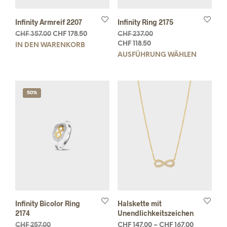
Infinity Armreif 2207
Infinity Ring 2175
CHF
357.00
CHF
178.50
CHF
237.00
CHF
118.50
IN DEN WARENKORB
AUSFÜHRUNG WÄHLEN
50%
Infinity Bicolor Ring
Halskette mit
2174
Unendlichkeitszeichen
CHF
257.00
CHF
147.00
–
CHF
167.00