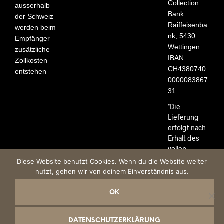
Collection
ausserhalb
Bank:
der Schweiz
Raiffeisenba
werden beim
nk, 5430
Empfänger
Wettingen
zusätzliche
IBAN:
Zollkosten
CH4380740
entstehen
0000083867
31
*Die
Lieferung
erfolgt nach
Erhalt des
vollen
Rechnungsb
Diese Website benutzt Cookies. Wenn du die Website weiter
etrages.
nutzt, gehen wir von deinem Einverständnis aus.
OK
Impressum
AGB
Datenschutzerklärung
DATENSCHUTZERKLÄRUNG
© PHANTASYA Collection GmbH 2017-2026