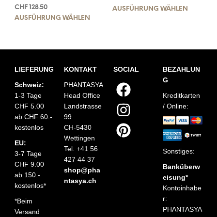
CHF
128.50
AUSFÜHRUNG WÄHLEN
AUSFÜHRUNG WÄHLEN
LIEFERUNG
KONTAKT
SOCIAL
BEZAHLUN
G
Schweiz:
PHANTASYA
1-3 Tage
Head Office
Kreditkarten
CHF 5.00
Landstrasse
/ Online:
ab CHF 60.-
99
kostenlos
CH-5430
Wettingen
EU:
Tel: +41 56
Sonstiges:
3-7 Tage
427 44 37
CHF 9.00
Banküberw
shop@pha
ab 150.-
eisung*
ntasya.ch
kostenlos*
Kontoinhabe
r:
*Beim
PHANTASYA
Versand