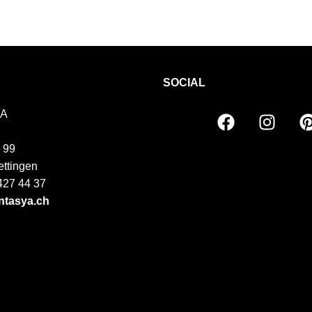
SOCIAL
A
 99
ttingen
 427 44 37
tasya.ch