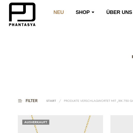
NEU
SHOP
ÜBER UNS
FILTER
START
/
PRODUKTE VERSCHLAGWORTET MIT „18K 750 G
AUSVERKAUFT