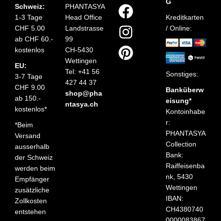
G
Schweiz:
PHANTASYA
1-3 Tage
Head Office
Kreditkarten
CHF 5.00
Landstrasse
/ Online:
ab CHF 60.-
99
kostenlos
CH-5430
Wettingen
EU:
Tel: +41 56
Sonstiges:
3-7 Tage
427 44 37
CHF 9.00
Banküberw
shop@pha
ab 150.-
eisung*
ntasya.ch
kostenlos*
Kontoinhabe
r:
*Beim
PHANTASYA
Versand
Collection
ausserhalb
Bank:
der Schweiz
Raiffeisenba
werden beim
nk, 5430
Empfänger
Wettingen
zusätzliche
IBAN:
Zollkosten
CH4380740
entstehen
0000083867