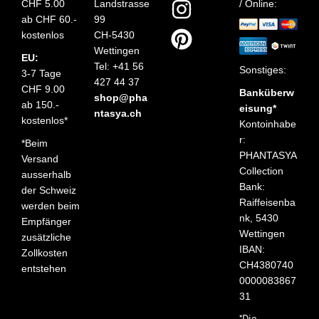
CHF 5.00
Landstrasse
/ Online:
ab CHF 60.-
99
kostenlos
CH-5430
Wettingen
EU:
Tel: +41 56
Sonstiges:
3-7 Tage
427 44 37
CHF 9.00
Banküberw
shop@pha
ab 150.-
eisung*
ntasya.ch
kostenlos*
Kontoinhabe
r:
*Beim
PHANTASYA
Versand
Collection
ausserhalb
Bank:
der Schweiz
Raiffeisenba
werden beim
nk, 5430
Empfänger
Wettingen
zusätzliche
IBAN:
Zollkosten
CH4380740
entstehen
0000083867
31
*Die