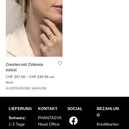
Creolen mit Zirkonia
mittel
CHF
237.00
–
CHF
249.00
inkl.
MwSt
AUSFÜHRUNG WÄHLEN
LIEFERUNG
KONTAKT
SOCIAL
BEZAHLUN
G
Schweiz:
PHANTASYA
1-3 Tage
Head Office
Kreditkarten