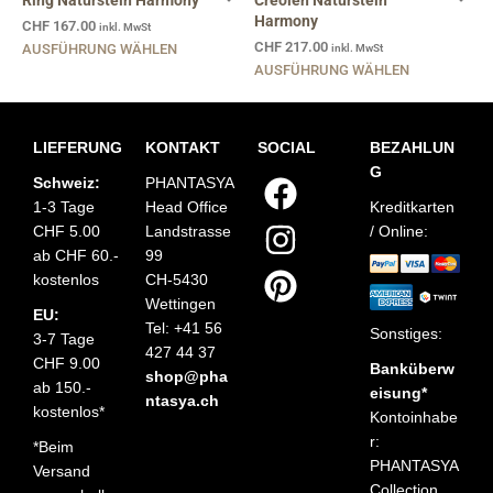
Ring Naturstein Harmony
Creolen Naturstein
Harmony
CHF
167.00
inkl. MwSt
CHF
217.00
AUSFÜHRUNG WÄHLEN
inkl. MwSt
AUSFÜHRUNG WÄHLEN
LIEFERUNG
KONTAKT
SOCIAL
BEZAHLUN
G
Schweiz:
PHANTASYA
1-3 Tage
Head Office
Kreditkarten
CHF 5.00
Landstrasse
/ Online:
ab CHF 60.-
99
kostenlos
CH-5430
Wettingen
EU:
Tel: +41 56
Sonstiges:
3-7 Tage
427 44 37
CHF 9.00
Banküberw
shop@pha
ab 150.-
eisung*
ntasya.ch
kostenlos*
Kontoinhabe
r:
*Beim
PHANTASYA
Versand
Collection