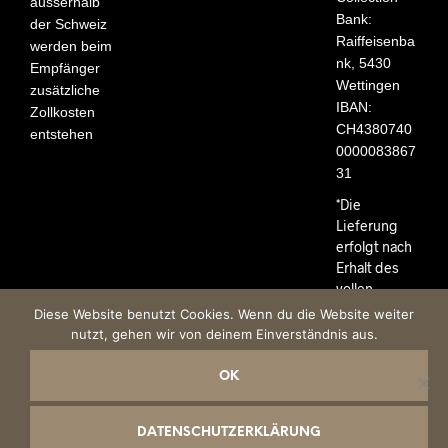
ausserhalb
Bank:
der Schweiz
Raiffeisenba
werden beim
nk, 5430
Empfänger
Wettingen
zusätzliche
IBAN:
Zollkosten
CH4380740
entstehen
0000083867
31
*Die
Lieferung
erfolgt nach
Erhalt des
vollen
Rechnungsb
Diese Website benutzt Cookies. Wenn du die Website weiter
etrages.
nutzt, gehen wir von deinem Einverständnis aus.
OK
Impressum
AGB
Datenschutzerklärung
DATENSCHUTZERKLÄRUNG
© PHANTASYA Collection GmbH 2017-2026